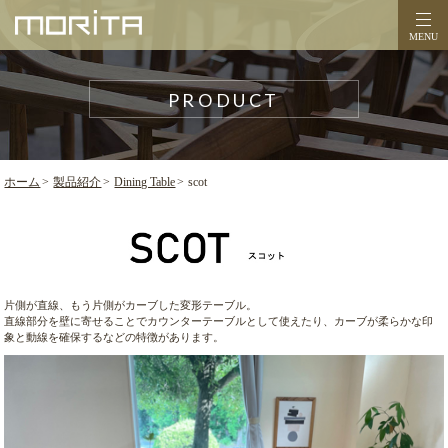
MENU
PRODUCT
ホーム
製品紹介
Dining Table
scot
片側が直線、もう片側がカーブした変形テーブル。
直線部分を壁に寄せることでカウンターテーブルとして使えたり、カーブが柔らかな印
象と動線を確保するなどの特徴があります。